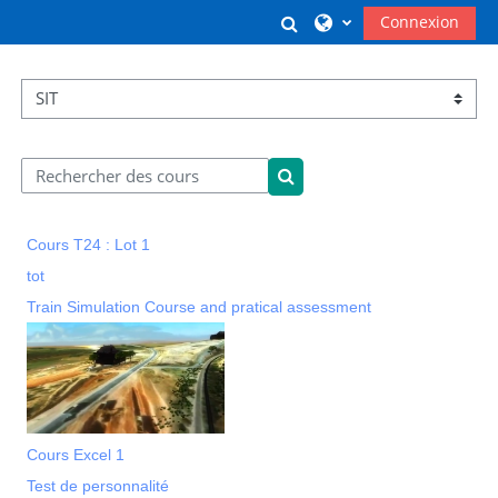
Passer au contenu principal
Activer/désactiver l
Connexion
Catégories de cours
Rechercher des cours
Rechercher des cours
Cours T24 : Lot 1
tot
Train Simulation Course and pratical assessment
Cours Excel 1
Test de personnalité