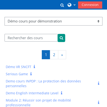
Passer au contenu principal
Activer/désactiver l
Connexion
Catégories de cours
Rechercher des cours
Rechercher des cours
Page 1
Page 2
Page suivante
1
2
»
Démo VR SNCFT
Serious Game
Demo cours INPDP : La protection des données
personnelles
Demo English Intermediate Level
Module 2: Réussir son projet de mobilité
professionnelle