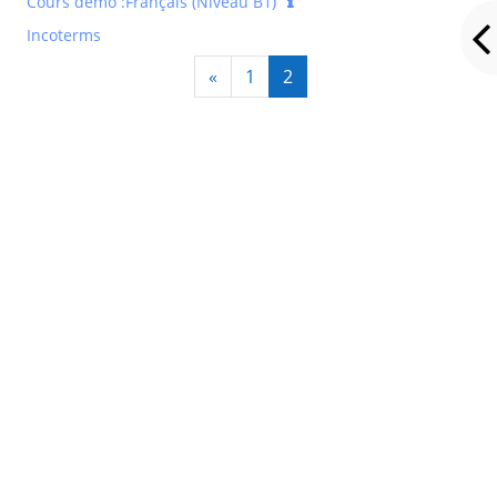
Cours démo :Français (Niveau B1)
Incoterms
Page précédente
Page 1
Page 2
«
1
2