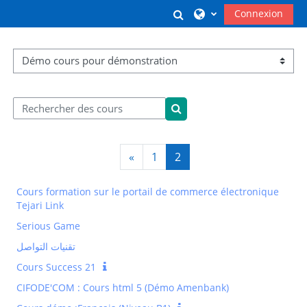
Passer au contenu principal
Activer/désactiver l
Connexion
Catégories de cours
Rechercher des cours
Rechercher des cours
Page précédente
Page 1
Page 2
«
1
2
Cours formation sur le portail de commerce électronique
Tejari Link
Serious Game
تقنيات التواصل
Cours Success 21
CIFODE'COM : Cours html 5 (Démo Amenbank)